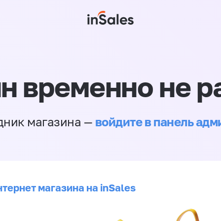
н временно не р
войдите в панель ад
дник магазина —
тернет магазина на inSales