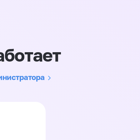
аботает
министратора