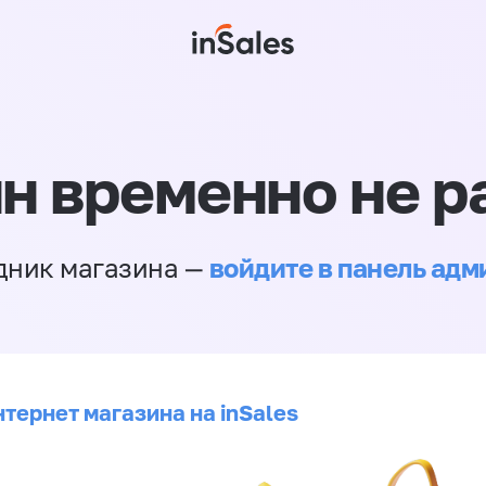
н временно не р
войдите в панель ад
дник магазина —
тернет магазина на inSales