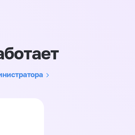
аботает
министратора