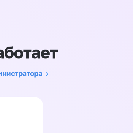
аботает
министратора