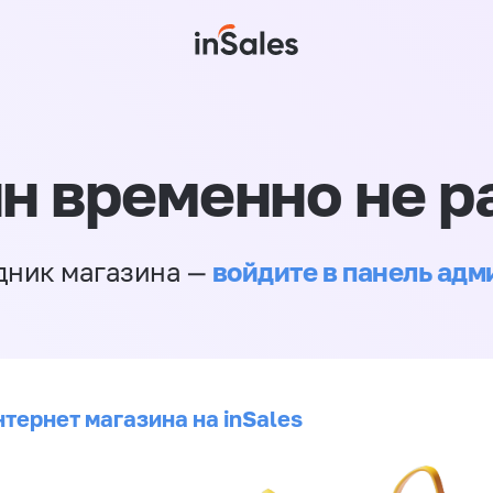
н временно не р
войдите в панель ад
дник магазина —
тернет магазина на inSales