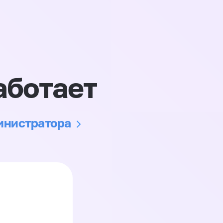
аботает
министратора