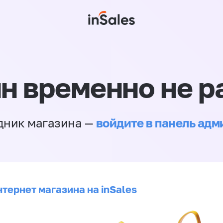
н временно не р
войдите в панель ад
дник магазина —
тернет магазина на inSales