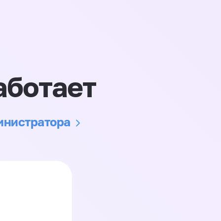
аботает
министратора