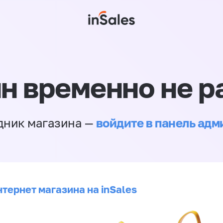
н временно не р
войдите в панель ад
дник магазина —
тернет магазина на inSales