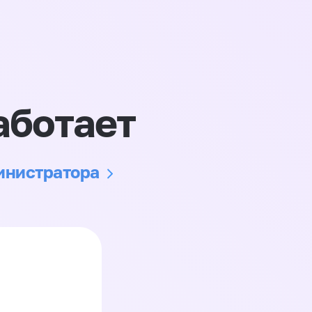
аботает
министратора