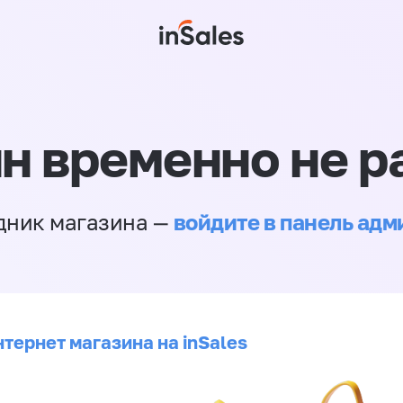
н временно не р
войдите в панель ад
дник магазина —
тернет магазина на inSales