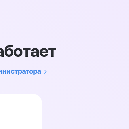
аботает
министратора