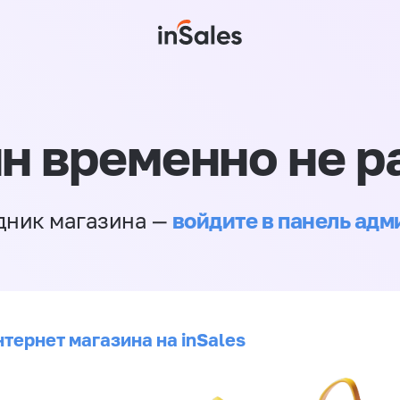
н временно не р
войдите в панель ад
дник магазина —
тернет магазина на inSales