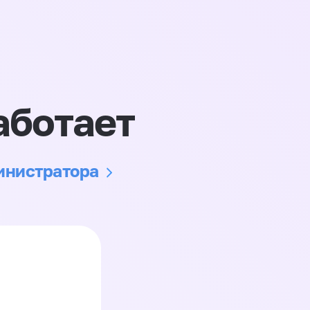
аботает
министратора