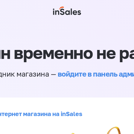
н временно не р
войдите в панель ад
дник магазина —
тернет магазина на inSales