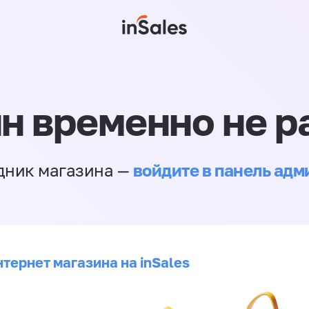
н временно не р
войдите в панель ад
дник магазина —
тернет магазина на inSales