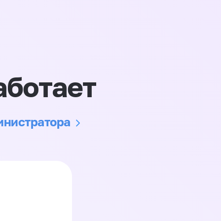
аботает
министратора