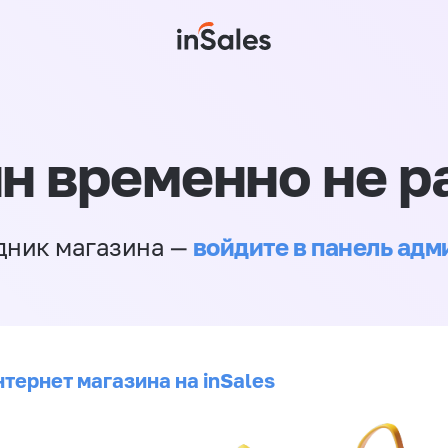
н временно не р
войдите в панель ад
дник магазина —
тернет магазина на inSales