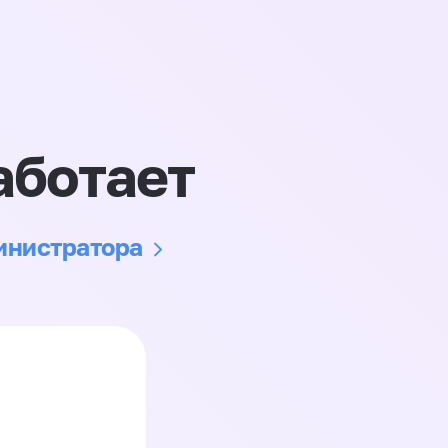
аботает
министратора