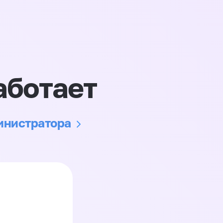
аботает
министратора