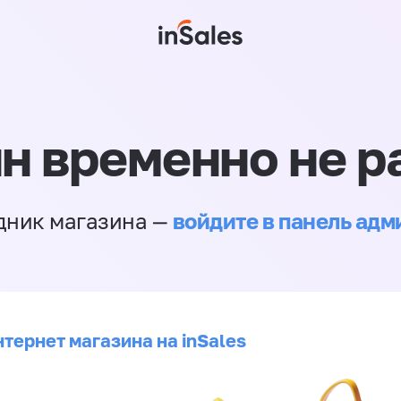
н временно не р
войдите в панель ад
дник магазина —
тернет магазина на inSales